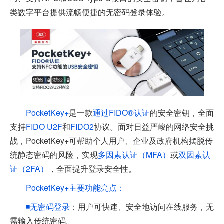
类数字平台提供流畅便捷的无密码登录体验。
PocketKey+
是一款
通过FIDO®认证
的安全密钥，全面
支持
FIDO
U2F
和
FIDO2
协议。面对日益严峻的网络安全挑
战，PocketKey+可帮助个人用户、企业及政府机构摆脱传
统静态密码的风险，实现
多因素认证（MFA）
或
双因素认
证（2FA）
，全面提升登录安全性。
PocketKey+主要功能亮点：
◾无密码登录
：用户可快速、安全地访问在线服务，无
需输入传统密码。