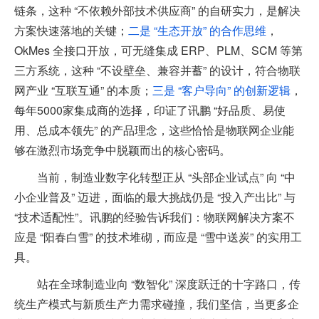
链条，这种 “不依赖外部技术供应商” 的自研实力，是解决
方案快速落地的关键；
二是 “生态开放” 的合作思维
，
OkMes 全接口开放，可无缝集成 ERP、PLM、SCM 等第
三方系统，这种 “不设壁垒、兼容并蓄” 的设计，符合物联
网产业 “互联互通” 的本质；
三是 “客户导向” 的创新逻辑
，
每年5000家集成商的选择，印证了讯鹏 “好品质、易使
用、总成本领先” 的产品理念，这些恰恰是物联网企业能
够在激烈市场竞争中脱颖而出的核心密码。
当前，制造业数字化转型正从 “头部企业试点” 向 “中
小企业普及” 迈进，面临的最大挑战仍是 “投入产出比” 与
“技术适配性”。讯鹏的经验告诉我们：物联网解决方案不
应是 “阳春白雪” 的技术堆砌，而应是 “雪中送炭” 的实用工
具。
站在全球制造业向 “数智化” 深度跃迁的十字路口，传
统生产模式与新质生产力需求碰撞，我们坚信，当更多企