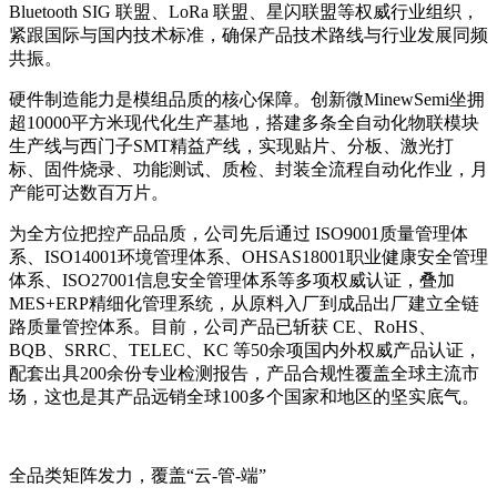
Bluetooth SIG 联盟、LoRa 联盟、星闪联盟等权威行业组织，
紧跟国际与国内技术标准，确保产品技术路线与行业发展同频
共振。
硬件制造能力是模组品质的核心保障。创新微MinewSemi坐拥
超10000平方米现代化生产基地，搭建多条全自动化物联模块
生产线与西门子SMT精益产线，实现贴片、分板、激光打
标、固件烧录、功能测试、质检、封装全流程自动化作业，月
产能可达数百万片。
为全方位把控产品品质，公司先后通过 ISO9001质量管理体
系、ISO14001环境管理体系、OHSAS18001职业健康安全管理
体系、ISO27001信息安全管理体系等多项权威认证，叠加
MES+ERP精细化管理系统，从原料入厂到成品出厂建立全链
路质量管控体系。目前，公司产品已斩获 CE、RoHS、
BQB、SRRC、TELEC、KC 等50余项国内外权威产品认证，
配套出具200余份专业检测报告，产品合规性覆盖全球主流市
场，这也是其产品远销全球100多个国家和地区的坚实底气。
全品类矩阵发力，覆盖“云-管-端”