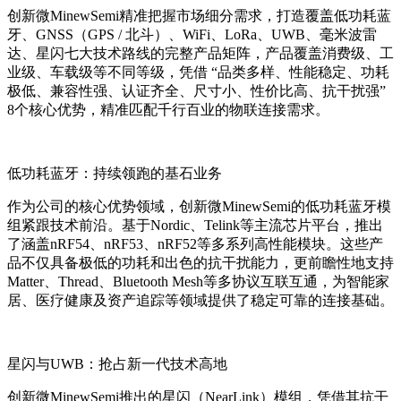
创新微MinewSemi精准把握市场细分需求，打造覆盖低功耗蓝
牙、GNSS（GPS / 北斗）、WiFi、LoRa、UWB、毫米波雷
达、星闪七大技术路线的完整产品矩阵，产品覆盖消费级、工
业级、车载级等不同等级，凭借 “品类多样、性能稳定、功耗
极低、兼容性强、认证齐全、尺寸小、性价比高、抗干扰强”
8个核心优势，精准匹配千行百业的物联连接需求。
低功耗蓝牙：持续领跑的基石业务
作为公司的核心优势领域，创新微MinewSemi的低功耗蓝牙模
组紧跟技术前沿。基于Nordic、Telink等主流芯片平台，推出
了涵盖nRF54、nRF53、nRF52等多系列高性能模块。这些产
品不仅具备极低的功耗和出色的抗干扰能力，更前瞻性地支持
Matter、Thread、Bluetooth Mesh等多协议互联互通，为智能家
居、医疗健康及资产追踪等领域提供了稳定可靠的连接基础。
星闪与UWB：抢占新一代技术高地
创新微MinewSemi推出的星闪（NearLink）模组，凭借其抗干