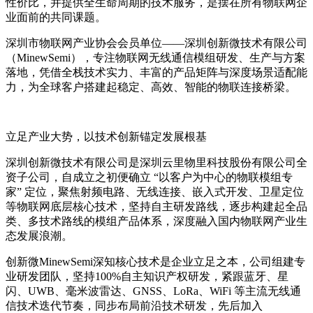
性价比，并提供全生命周期的技术服务，是摆在所有物联网企
业面前的共同课题。
深圳市物联网产业协会会员单位——深圳创新微技术有限公司
（MinewSemi），专注物联网无线通信模组研发、生产与方案
落地，凭借全栈技术实力、丰富的产品矩阵与深度场景适配能
力，为全球客户搭建起稳定、高效、智能的物联连接桥梁。
立足产业大势，以技术创新锚定发展根基
深圳创新微技术有限公司是深圳云里物里科技股份有限公司全
资子公司，自成立之初便确立 “以客户为中心的物联模组专
家” 定位，聚焦射频电路、无线连接、嵌入式开发、卫星定位
等物联网底层核心技术，坚持自主研发路线，逐步构建起全品
类、多技术路线的模组产品体系，深度融入国内物联网产业生
态发展浪潮。
创新微MinewSemi深知核心技术是企业立足之本，公司组建专
业研发团队，坚持100%自主知识产权研发，紧跟蓝牙、星
闪、UWB、毫米波雷达、GNSS、LoRa、WiFi 等主流无线通
信技术迭代节奏，同步布局前沿技术研发，先后加入