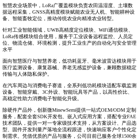
智慧农业场景中，LoRa广覆盖模块负责农田温湿度、土壤数
据远程采集，GNSS高精度模块赋能农业无人机、智能耕种设
备、智能畜牧定位，推动传统农业向精准农业转型。
针对工业智能领域，UWB高精度定位模块、WiFi通信模块、
LoRa传感模块组合使用，服务于工业设备远程监控、人员定
位、物流仓储、环境检测，提升工业生产的自动化与安全管理
水平
面向智慧医疗与智慧养老，低功耗蓝牙、毫米波雷达模块用于
医疗监测设备、康复器械、养老无感监护设备，兼顾数据稳定
传输与人体隐私保护。
在汽车周边与消费电子赛道，全系列低功耗模块适配车载监测
设备、智能穿戴、3C外设、智能玩具等产品，以高性价比、
高稳定性助力消费电子智能化升级。
除硬件产品外，创新微MinewSemi提供一站式OEM/ODM 定制
服务，配套全套SDK开发包、嵌入式应用方案，搭配专业FAE
技术团队，提供一对一专家级技术支持，从方案设计、产品选
型、固件开发到量产落地全流程跟进，快速响应客户个性化定
制需求。凭借优质的产品与服务，公司目前已服务全球1500余