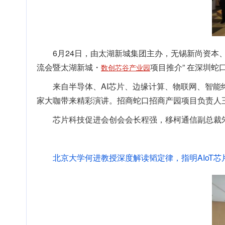
6月24日，由太湖新城集团主办，无锡新尚资本、
流会暨太湖新城・
项目推介” 在深圳蛇
数创芯谷产业园
来自半导体、AI芯片、边缘计算、物联网、智能
家大咖带来精彩演讲。招商蛇口招商产园项目负责人
芯片科技促进会创会会长程强，移柯通信副总裁
北京大学何进教授深度解读韬定律，指明AIoT