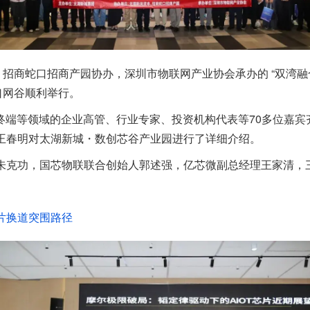
招商蛇口招商产园协办，深圳市物联网产业协会承办的 “双湾融合 
口网谷顺利举行。
终端等领域的企业高管、行业专家、投资机构代表等70多位嘉
王春明对太湖新城・数创芯谷产业园进行了详细介绍。
朱克功，国芯物联联合创始人郭述强，亿芯微副总经理王家清，
芯片换道突围路径