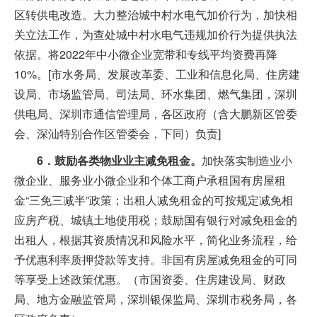
区转供电改造。大力整治城中村水电气加价行为，加快相
关立法工作，为查处城中村水电气违规加价行为提供执法
依据。将2022年中小微企业宽带和专线平均资费再降
10%。[市水务局、发展改革委、工业和信息化局、住房建
设局、市场监管局、司法局、环水集团、燃气集团，深圳
供电局、深圳市通信管理局，各区政府（含大鹏新区管委
会、深汕特别合作区管委会，下同）负责]
6．鼓励各类物业业主减免租金。
加快落实制造业小
微企业、服务业小微企业和个体工商户承租国有房屋租
金“三免三减半”政策；出租人减免租金的可按规定减免相
应房产税、城镇土地使用税；鼓励国有银行对减免租金的
出租人，根据其资质情况和风险水平，简化业务流程，给
予优惠利率质押贷款等支持。非国有房屋减免租金的可同
等享受上述政策优惠。（市国资委、住房建设局、财政
局、地方金融监管局，深圳银保监局、深圳市税务局，各