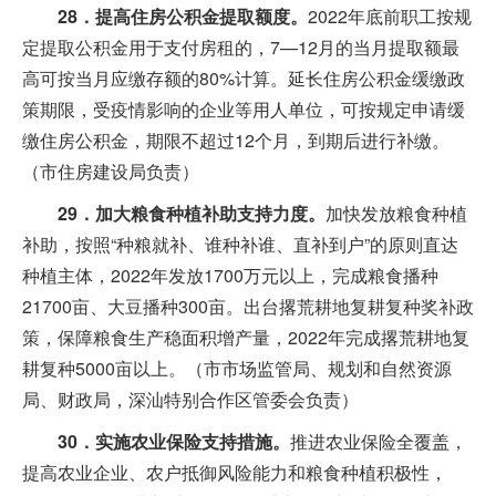
28．提高住房公积金提取额度。
2022年底前职工按规
定提取公积金用于支付房租的，7—12月的当月提取额最
高可按当月应缴存额的80%计算。延长住房公积金缓缴政
策期限，受疫情影响的企业等用人单位，可按规定申请缓
缴住房公积金，期限不超过12个月，到期后进行补缴。
（市住房建设局负责）
29．加大粮食种植补助支持力度。
加快发放粮食种植
补助，按照“种粮就补、谁种补谁、直补到户”的原则直达
种植主体，2022年发放1700万元以上，完成粮食播种
21700亩、大豆播种300亩。出台撂荒耕地复耕复种奖补政
策，保障粮食生产稳面积增产量，2022年完成撂荒耕地复
耕复种5000亩以上。（市市场监管局、规划和自然资源
局、财政局，深汕特别合作区管委会负责）
30．实施农业保险支持措施。
推进农业保险全覆盖，
提高农业企业、农户抵御风险能力和粮食种植积极性，