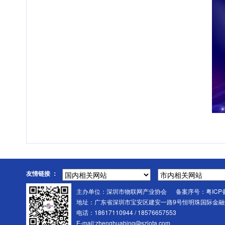
友情链接 ：
主办单位：深圳市物联网产业协会 备案序号：
粤ICP
地址：广东省深圳市宝安区建安一路9号恒明珠国际金融中
电话：18617110944 / 18576657553
E-mail:
zhenghuabing@sziota.com