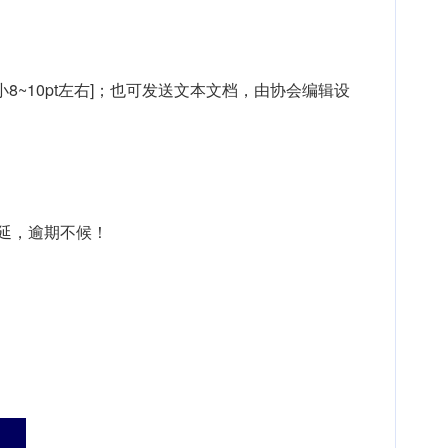
小8~10pt左右]；也可发送文本文档，由协会编辑设
延，逾期不候！