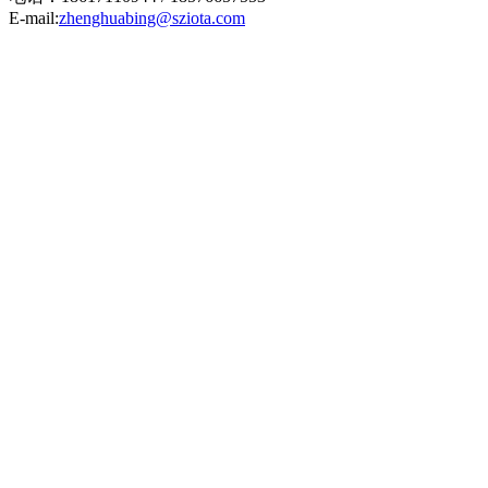
E-mail:
zhenghuabing@sziota.com