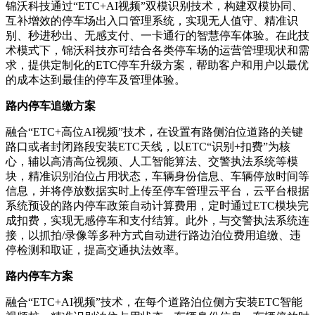
锦沃科技通过“ETC+AI视频”双模识别技术，构建双模协同、
互补增效的停车场出入口管理系统，实现无人值守、精准识
别、秒进秒出、无感支付、一卡通行的智慧停车体验。在此技
术模式下，锦沃科技亦可结合各类停车场的运营管理现状和需
求，提供定制化的ETC停车升级方案，帮助客户和用户以最优
的成本达到最佳的停车及管理体验。
路内停车追缴方案
融合“ETC+高位AI视频”技术，在设置有路侧泊位道路的关键
路口或者封闭路段安装ETC天线，以ETC“识别+扣费”为核
心，辅以高清高位视频、人工智能算法、交警执法系统等模
块，精准识别泊位占用状态，车辆身份信息、车辆停放时间等
信息，并将停放数据实时上传至停车管理云平台，云平台根据
系统预设的路内停车政策自动计算费用，定时通过ETC模块完
成扣费，实现无感停车和支付结算。此外，与交警执法系统连
接，以抓拍/录像等多种方式自动进行路边泊位费用追缴、违
停检测和取证，提高交通执法效率。
路内停车方案
融合“ETC+AI视频”技术，在每个道路泊位侧方安装ETC智能