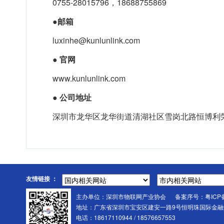
0755-28015796，18688755869
●
邮箱
luxinhe@kunlunlink.com
●
官网
www.kunlunlink.com
●
公司地址
深圳市龙华区龙华街道清湖社区雪岗北路恒博利荣丰
友情链接 ：
主办单位：深圳市物联网产业协会 备案序号：
粤ICP
地址：广东省深圳市宝安区建安一路9号恒明珠国际金融中
电话：18617110944 / 18576657553