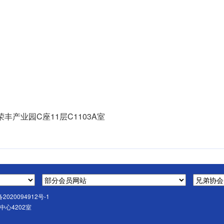
产业园C座11层C1103A室
备2020094912号-1
心4202室