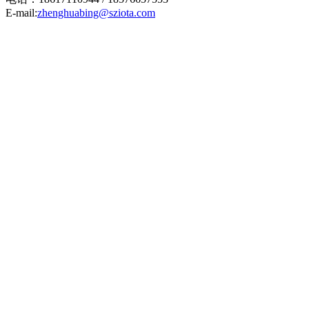
E-mail:
zhenghuabing@sziota.com